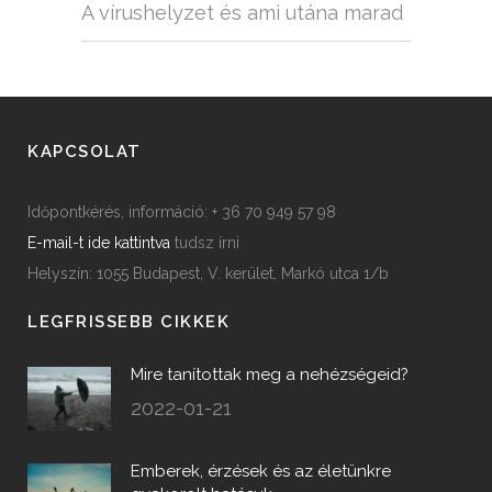
A vírushelyzet és ami utána marad
KAPCSOLAT
Időpontkérés, információ: + 36 70 949 57 98
E-mail-t ide kattintva
tudsz írni
Helyszín: 1055 Budapest, V. kerület, Markó utca 1/b
LEGFRISSEBB CIKKEK
Mire tanítottak meg a nehézségeid?
2022-01-21
Emberek, érzések és az életünkre