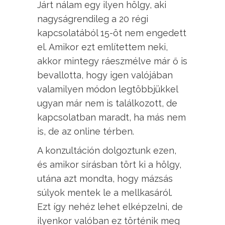
Járt nálam egy ilyen hölgy, aki
nagyságrendileg a 20 régi
kapcsolatából 15-öt nem engedett
el. Amikor ezt említettem neki,
akkor mintegy ráeszmélve már ő is
bevallotta, hogy igen valójában
valamilyen módon legtöbbjükkel
ugyan már nem is találkozott, de
kapcsolatban maradt, ha más nem
is, de az online térben.
A konzultáción dolgoztunk ezen,
és amikor sírásban tört ki a hölgy,
utána azt mondta, hogy mázsás
súlyok mentek le a mellkasáról.
Ezt így nehéz lehet elképzelni, de
ilyenkor valóban ez történik meg