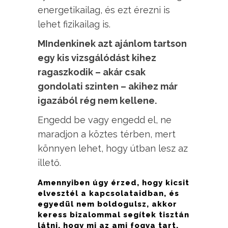
energetikailag, és ezt érezni is
lehet fizikailag is.
MIndenkinek azt ajánlom tartson
egy kis vizsgálódást kihez
ragaszkodik – akár csak
gondolati szinten – akihez már
igazából rég nem kellene.
Engedd be vagy engedd el, ne
maradjon a köztes térben, mert
könnyen lehet, hogy útban lesz az
illető.
Amennyiben úgy érzed, hogy kicsit
elvesztél a kapcsolataidban, és
egyedül nem boldogulsz, akkor
keress bizalommal segítek tisztán
látni, hogy mi az ami fogva tart,