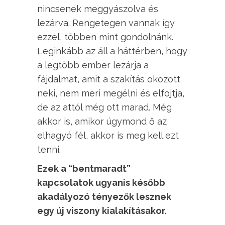
nincsenek meggyászolva és
lezárva. Rengetegen vannak így
ezzel, többen mint gondolnánk.
Leginkább az áll a háttérben, hogy
a legtöbb ember lezárja a
fájdalmat, amit a szakítás okozott
neki, nem meri megélni és elfojtja,
de az attól még ott marad. Még
akkor is, amikor úgymond ő az
elhagyó fél, akkor is meg kell ezt
tenni.
Ezek a “bentmaradt”
kapcsolatok ugyanis később
akadályozó tényezők lesznek
egy új viszony kialakításakor.