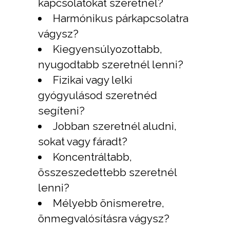
kapcsolatokat szeretnél?
Harmónikus párkapcsolatra
vágysz?
Kiegyensúlyozottabb,
nyugodtabb szeretnél lenni?
Fizikai vagy lelki
gyógyulásod szeretnéd
segíteni?
Jobban szeretnél aludni,
sokat vagy fáradt?
Koncentráltabb,
összeszedettebb szeretnél
lenni?
Mélyebb önismeretre,
önmegvalósításra vágysz?