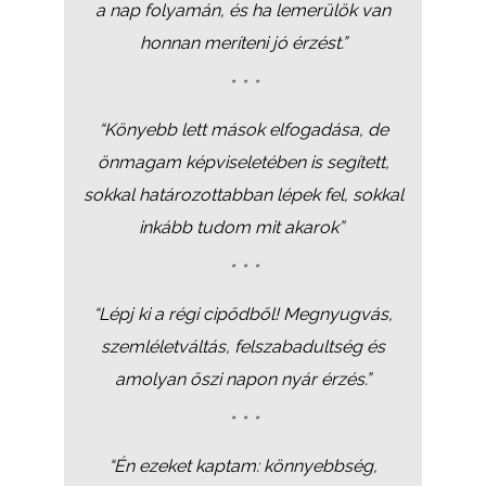
a nap folyamán, és ha lemerülök van
honnan meríteni jó érzést.”
*
* *
“Könyebb lett mások elfogadása, de
önmagam képviseletében is segített,
sokkal határozottabban lépek fel, sokkal
inkább tudom mit akarok”
* * *
“Lépj ki a régi cipődből! Megnyugvás,
szemléletváltás, felszabadultség és
amolyan őszi napon nyár érzés.”
*
* *
“Én ezeket kaptam: könnyebbség,