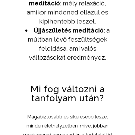
meditáció
: mély relaxáció,
amikor mindened ellazul és
kipihentebb leszel.
Újjászületés meditáció
: a
múltban lévő feszültségek
feloldása, ami valós
változásokat eredményez.
Mi fog változni a
tanfolyam után?
Magabiztosabb és sikeresebb leszel
minden élethelyzetben, mivel jobban
megismered önmagad és a tudatalattid