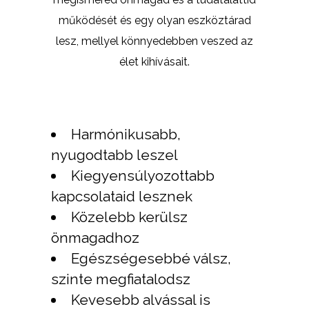
működését és egy olyan eszköztárad
lesz, mellyel könnyedebben veszed az
élet kihívásait.
Harmónikusabb,
nyugodtabb leszel
Kiegyensúlyozottabb
kapcsolataid lesznek
Közelebb kerülsz
önmagadhoz
Egészségesebbé válsz,
szinte megfiatalodsz
Kevesebb alvással is