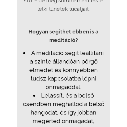
stb. – de még sorolhatnám testi-
lelki tünetek tucatjait.
Hogyan segíthet ebben is a
meditáció?
A meditáció segít leállítani
a szinte állandóan pörgő
elmédet és könnyebben
tudsz kapcsolatba lépni
önmagaddal.
Lelassít, és a belső
csendben meghallod a belső
hangodat, és így jobban
megérted önmagadat,