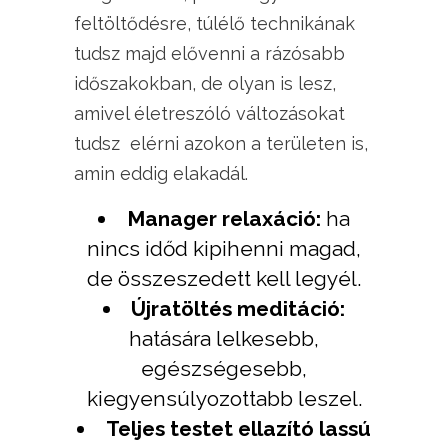
feltöltődésre, túlélő technikának
tudsz majd elővenni a rázósabb
időszakokban, de olyan is lesz,
amivel életreszóló változásokat
tudsz elérni azokon a területen is,
amin eddig elakadál.
Manager relaxáció:
ha
nincs időd kipihenni magad,
de összeszedett kell legyél.
Újratöltés meditáció:
hatására lelkesebb,
egészségesebb,
kiegyensúlyozottabb leszel.
Teljes testet ellazító lassú