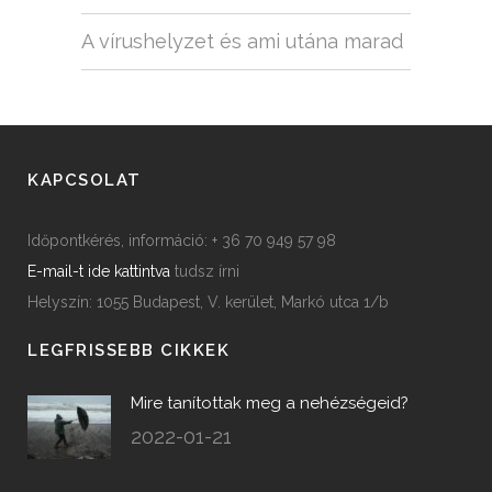
A vírushelyzet és ami utána marad
KAPCSOLAT
Időpontkérés, információ: + 36 70 949 57 98
E-mail-t ide kattintva
tudsz írni
Helyszín: 1055 Budapest, V. kerület, Markó utca 1/b
LEGFRISSEBB CIKKEK
Mire tanítottak meg a nehézségeid?
2022-01-21