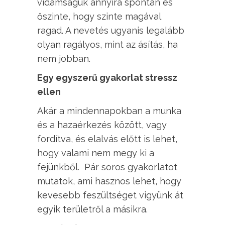
vidámságuk annyira spontán és
őszinte, hogy szin
te magával
ragad. A nevetés ugyanis legalább
olyan ragályos, mint az ásítás, ha
nem jobban.
Egy egyszerű gyakorlat stressz
ellen
Akár a mindennapokban a munka
és a hazaérkezés között, vagy
fordítva, és elalvás előtt is lehet,
hogy valami nem megy ki a
fejünkből. Pár soros gyakorlatot
mutatok, ami hasznos lehet, hogy
kevesebb feszültséget vigyünk át
egyik területről a másikra.