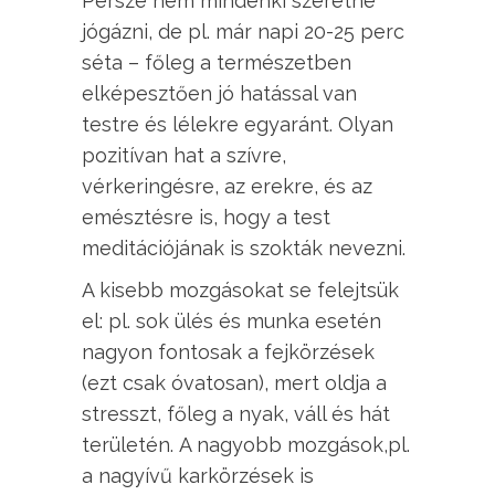
Persze nem mindenki szeretne
jógázni, de pl. már napi 20-25 perc
séta – főleg a természetben
elképesztően jó hatással van
testre és lélekre egyaránt. Olyan
pozitívan hat a szívre,
vérkeringésre, az erekre, és az
emésztésre is, hogy a test
meditációjának is szokták nevezni.
A kisebb mozgásokat se felejtsük
el: pl. sok ülés és munka esetén
nagyon fontosak a fejkörzések
(ezt csak óvatosan), mert oldja a
stresszt, főleg a nyak, váll és hát
területén.
A nagyobb mozgások,pl.
a nagyívű karkörzések is