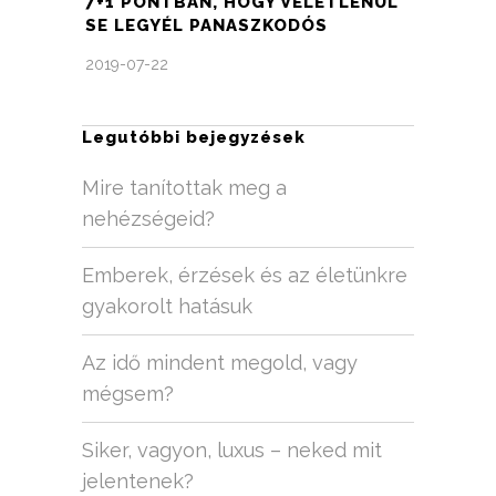
7+1 PONTBAN, HOGY VÉLETLENÜL
SE LEGYÉL PANASZKODÓS
2019-07-22
Legutóbbi bejegyzések
Mire tanítottak meg a
nehézségeid?
Emberek, érzések és az életünkre
gyakorolt hatásuk
Az idő mindent megold, vagy
mégsem?
Siker, vagyon, luxus – neked mit
jelentenek?